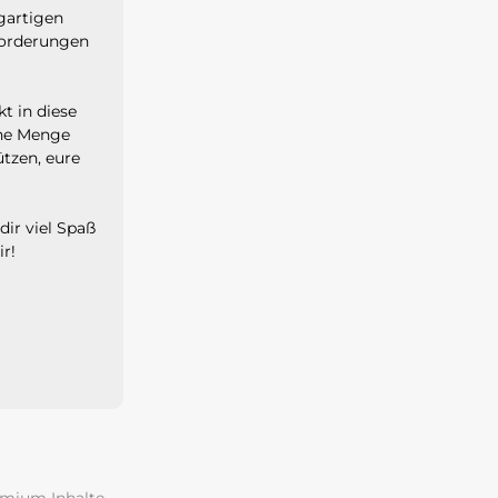
gartigen
sforderungen
t in diese
eine Menge
ützen, eure
ir viel Spaß
r!