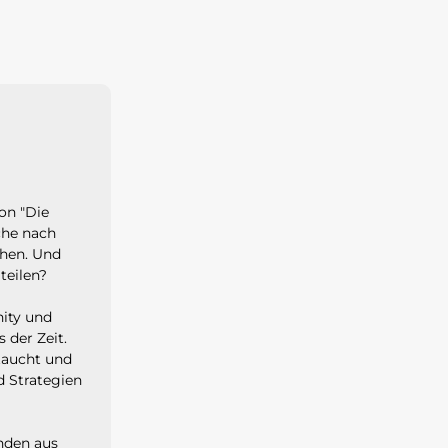
on "Die
che nach
hen. Und
teilen?
ity und
der Zeit.
taucht und
d Strategien
unden aus