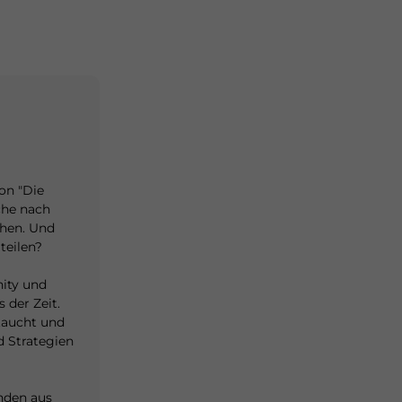
on "Die
che nach
hen. Und
teilen?
ity und
der Zeit.
taucht und
d Strategien
unden aus