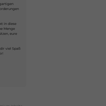
gartigen
sforderungen
t in diese
eine Menge
ützen, eure
ir viel Spaß
r!